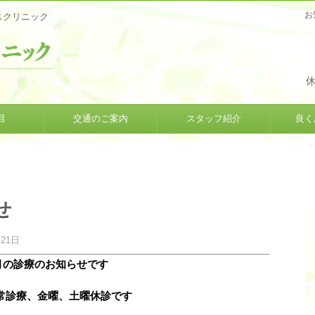
お
スクリニック
目
交通のご案内
スタッフ紹介
良く
せ
月21日
月の診療のお知らせです
常診療、金曜、土曜休診です