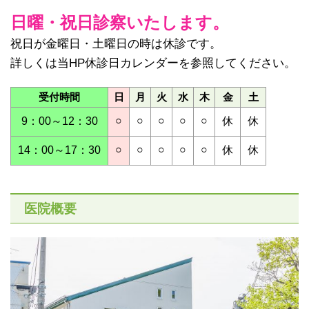
日曜・祝日診察いたします。
祝日が金曜日・土曜日の時は休診です。
詳しくは当HP休診日カレンダーを参照してください。
受付時間
日
月
火
水
木
金
土
○
○
○
○
○
9：00～12：30
休
休
○
○
○
○
○
14：00～17：30
休
休
医院概要