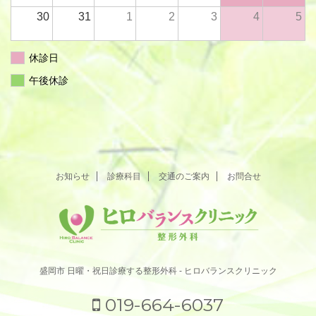
30
31
1
2
3
4
5
休診日
午後休診
お知らせ
診療科目
交通のご案内
お問合せ
盛岡市 日曜・祝日診療する整形外科 - ヒロバランスクリニック
019-664-6037